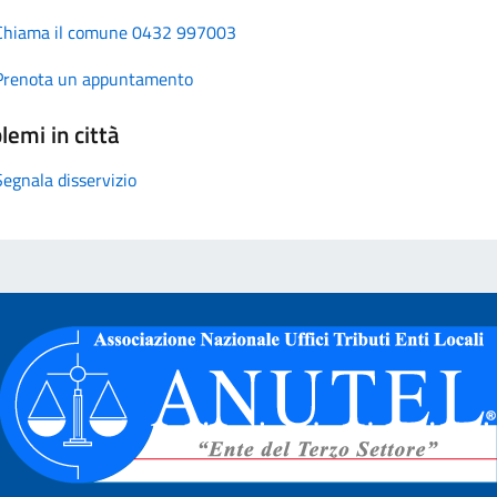
Chiama il comune 0432 997003
Prenota un appuntamento
lemi in città
Segnala disservizio