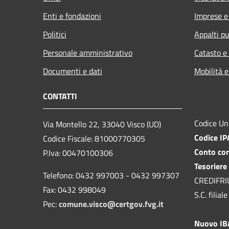
Enti e fondazioni
Imprese 
Politici
Appalti pu
Personale amministrativo
Catasto e
Documenti e dati
Mobilità e
CONTATTI
Codice Un
Via Montello 22, 33040 Visco (UD)
Codice I
Codice Fiscale: 81000770305
Conto cor
P.Iva: 00470100306
Tesoriere
Telefono: 0432 997003 - 0432 997307
CREDIFRIUL
Fax: 0432 998049
S.C. filia
Pec:
comune.visco@certgov.fvg.it
Nuovo I