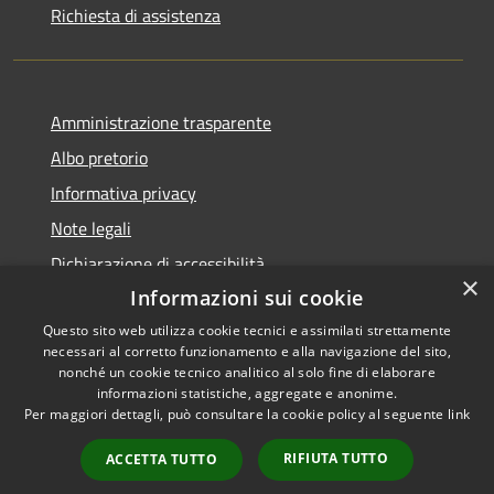
Richiesta di assistenza
Amministrazione trasparente
Albo pretorio
Informativa privacy
Note legali
Dichiarazione di accessibilità
×
Informazioni sui cookie
Questo sito web utilizza cookie tecnici e assimilati strettamente
necessari al corretto funzionamento e alla navigazione del sito,
RSS
Copyright © 2026 • Comune di
nonché un cookie tecnico analitico al solo fine di elaborare
informazioni statistiche, aggregate e anonime.
Accessibilità
Visco • Powered by
Per maggiori dettagli, può consultare la cookie policy al seguente
link
Privacy
Municipium
Accesso
•
Cookie
redazione
RIFIUTA TUTTO
ACCETTA TUTTO
Mappa del sito