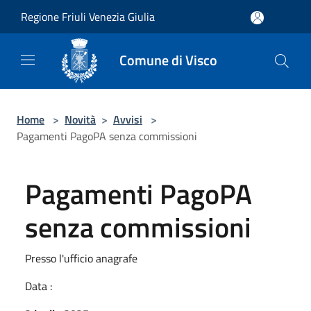
Salta al contenuto principale
Regione Friuli Venezia Giulia
Comune di Visco
Home
>
Novità
>
Avvisi
>
Pagamenti PagoPA senza commissioni
Pagamenti PagoPA
senza commissioni
Presso l'ufficio anagrafe
Data :