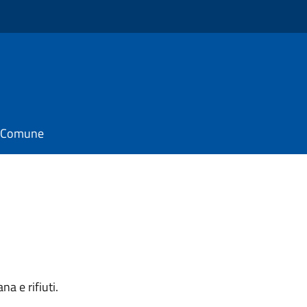
il Comune
a e rifiuti.