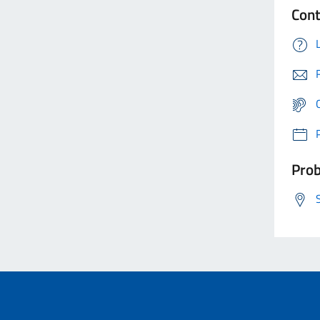
Cont
Prob