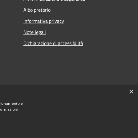
Albo pretorio
Informativa privacy
Note legali
Dichiarazione di accessibilità
×
nzionamento e
nformazioni
Municipium
Accesso redazione
 di Visco • Powered by
•