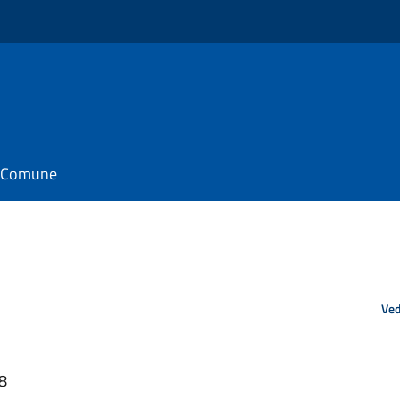
il Comune
Ved
18