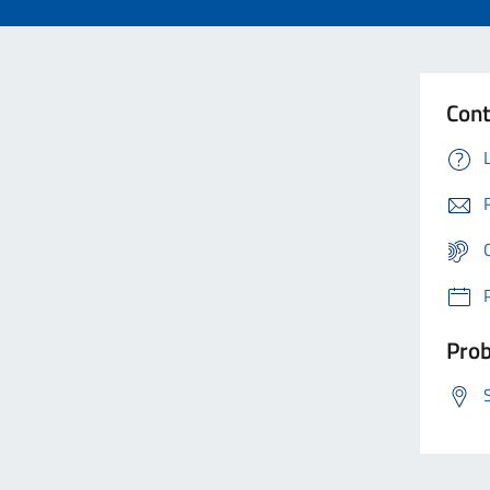
Cont
Prob