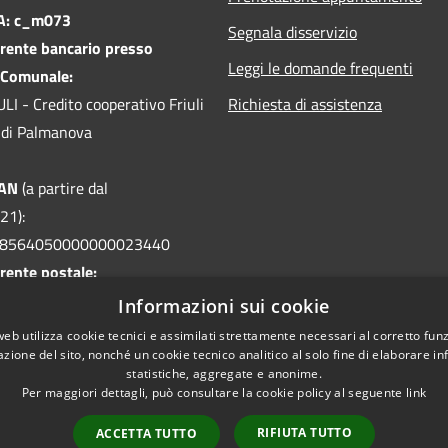
PA: c_m073
Segnala disservizio
rente bancario presso
Leggi le domande frequenti
 Comunale:
I - Credito cooperativo Friuli
Richiesta di assistenza
le di Palmanova
BAN
(a partire dal
21):
08564050000000023440
rente postale:
32 intestato a
Informazioni sui cookie
 Visco - Servizio Tesoreria
web utilizza cookie tecnici e assimilati strettamente necessari al corretto fu
azione del sito, nonché un cookie tecnico analitico al solo fine di elaborare i
statistiche, aggregate e anonime.
Per maggiori dettagli, può consultare la cookie policy al seguente
link
RIFIUTA TUTTO
ACCETTA TUTTO
l sito
Copyright © 2026 • Comune