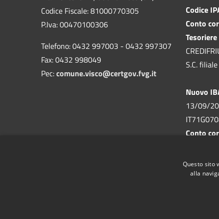
Codice I
Codice Fiscale: 81000770305
Conto cor
P.Iva: 00470100306
Tesoriere
Telefono: 0432 997003 - 0432 997307
CREDIFRIUL
Fax: 0432 998049
S.C. filia
Pec:
comune.visco@certgov.fvg.it
Nuovo I
13/09/20
IT71G07
Conto cor
n. 155293
Comune di
Questo sito 
alla navig
RSS
Accessibilità
Privacy
Cookie
Mappa de