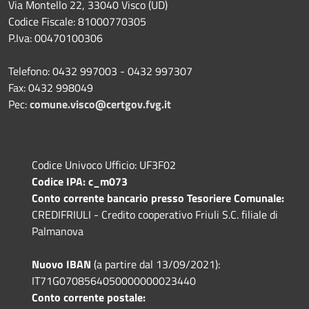
Via Montello 22, 33040 Visco (UD)
Codice Fiscale: 81000770305
P.Iva: 00470100306
Telefono: 0432 997003 - 0432 997307
Fax: 0432 998049
Pec:
comune.visco@certgov.fvg.it
Codice Univoco Ufficio: UF3F02
Codice IPA: c_m073
Conto corrente bancario presso Tesoriere Comunale:
CREDIFRIULI - Credito cooperativo Friuli S.C. filiale di
Palmanova
Nuovo IBAN
(a partire dal 13/09/2021):
IT71G0708564050000000023440
Conto corrente postale: