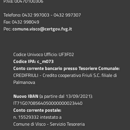
P.Iva: 00470100306
Telefono: 0432 997003 - 0432 997307
Fax: 0432 998049
Pec:
comune.visco@certgov.fvg.it
Codice Univoco Ufficio: UF3F02
Codice IPA: c_m073
Conto corrente bancario presso Tesoriere Comunale:
CREDIFRIULI - Credito cooperativo Friuli S.C. filiale di
Palmanova
Nuovo IBAN
(a partire dal 13/09/2021):
IT71G0708564050000000023440
Conto corrente postale:
n. 15529332 intestato a
Comune di Visco - Servizio Tesoreria