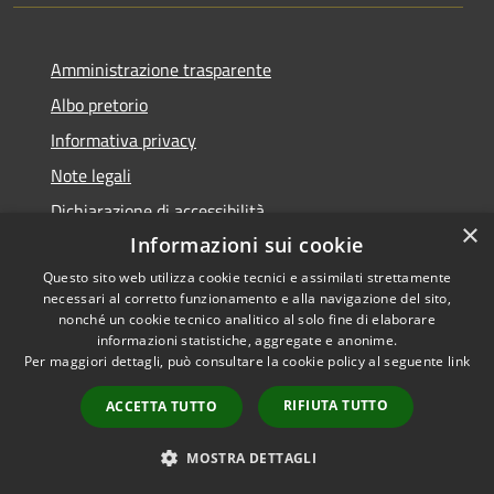
Amministrazione trasparente
Albo pretorio
Informativa privacy
Note legali
Dichiarazione di accessibilità
×
Informazioni sui cookie
Questo sito web utilizza cookie tecnici e assimilati strettamente
necessari al corretto funzionamento e alla navigazione del sito,
RSS
Copyright © 2026 • Comune di
nonché un cookie tecnico analitico al solo fine di elaborare
informazioni statistiche, aggregate e anonime.
Accessibilità
Visco • Powered by
Per maggiori dettagli, può consultare la cookie policy al seguente
link
Privacy
Municipium
Accesso
•
Cookie
redazione
RIFIUTA TUTTO
ACCETTA TUTTO
Mappa del sito
Feedback accessibilità
MOSTRA DETTAGLI