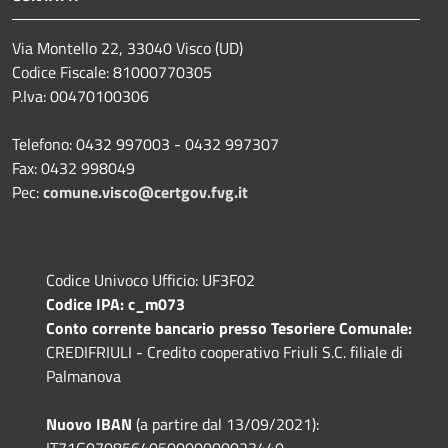
Via Montello 22, 33040 Visco (UD)
Codice Fiscale: 81000770305
P.Iva: 00470100306
Telefono: 0432 997003 - 0432 997307
Fax: 0432 998049
Pec:
comune.visco@certgov.fvg.it
Codice Univoco Ufficio: UF3F02
Codice IPA: c_m073
Conto corrente bancario presso Tesoriere Comunale:
CREDIFRIULI - Credito cooperativo Friuli S.C. filiale di
Palmanova
Nuovo IBAN
(a partire dal 13/09/2021):
IT71G0708564050000000023440