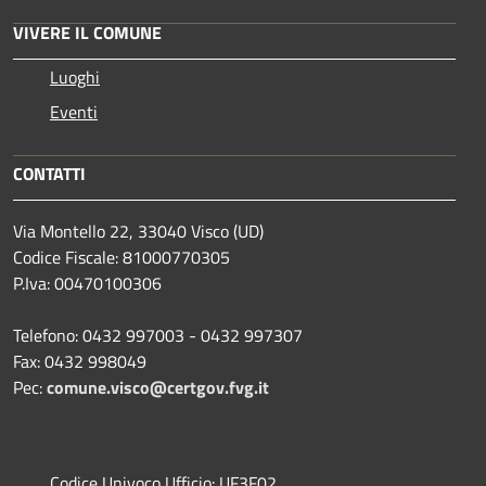
VIVERE IL COMUNE
Luoghi
Eventi
CONTATTI
Via Montello 22, 33040 Visco (UD)
Codice Fiscale: 81000770305
P.Iva: 00470100306
Telefono: 0432 997003 - 0432 997307
Fax: 0432 998049
Pec:
comune.visco@certgov.fvg.it
Codice Univoco Ufficio: UF3F02