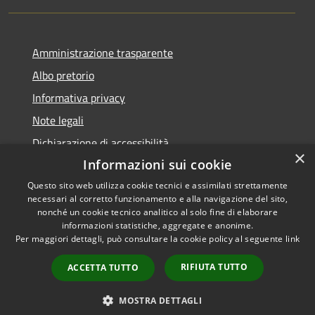
Amministrazione trasparente
Albo pretorio
Informativa privacy
Note legali
Dichiarazione di accessibilità
×
Informazioni sui cookie
Questo sito web utilizza cookie tecnici e assimilati strettamente
necessari al corretto funzionamento e alla navigazione del sito,
RSS
Copyright © 2026 • Comune di
nonché un cookie tecnico analitico al solo fine di elaborare
informazioni statistiche, aggregate e anonime.
Accessibilità
Visco • Powered by
Per maggiori dettagli, può consultare la cookie policy al seguente
link
Privacy
Municipium
Accesso
•
Cookie
redazione
RIFIUTA TUTTO
ACCETTA TUTTO
Mappa del sito
Feedback accessibilità
MOSTRA DETTAGLI