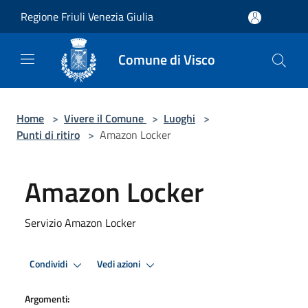
Salta al contenuto principale
Regione Friuli Venezia Giulia
Comune di Visco
Home
>
Vivere il Comune
>
Luoghi
>
Punti di ritiro
>
Amazon Locker
Amazon Locker
Servizio Amazon Locker
Condividi
Vedi azioni
Argomenti: