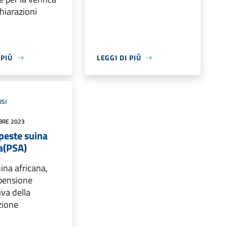
chiarazioni
 PIÙ
LEGGI DI PIÙ
ISI
BRE 2023
 peste suina
a(PSA)
ina africana,
pensione
iva della
zione