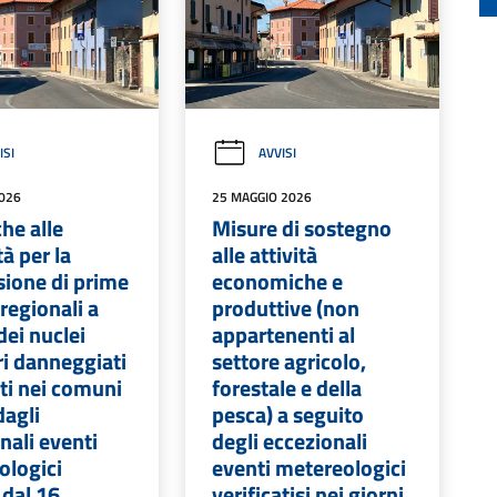
ISI
AVVISI
2026
25 MAGGIO 2026
he alle
Misure di sostegno
à per la
alle attività
ione di prime
economiche e
regionali a
produttive (non
dei nuclei
appartenenti al
ri danneggiati
settore agricolo,
ti nei comuni
forestale e della
dagli
pesca) a seguito
nali eventi
degli eccezionali
ologici
eventi metereologici
 dal 16
verificatisi nei giorni