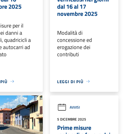
re 2025
dal 16 al 17
novembre 2025
sure per il
dei danni a
Modalità di
, quadricicli a
concessione ed
 autocarri ad
erogazione dei
ato
contributi
 PIÙ
LEGGI DI PIÙ
AVVISI
5 DICEMBRE 2025
Prime misure