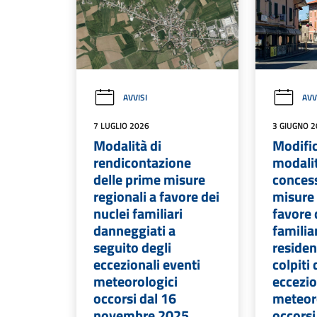
AVVISI
AVV
7 LUGLIO 2026
3 GIUGNO 
Modalità di
Modific
rendicontazione
modalit
delle prime misure
concess
regionali a favore dei
misure 
nuclei familiari
favore 
danneggiati a
familia
seguito degli
residen
eccezionali eventi
colpiti 
meteorologici
eccezio
occorsi dal 16
meteor
novembre 2025
occorsi