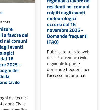
regionali a favore dei
residenti nei comuni
colpiti dagli eventi
ISI
meteorologici
RE 2025
occorsi dal 16
misure
novembre 2025 -
li a favore dei
Domande frequenti
ti nei comuni
(FAQ)
dagli eventi
Pubblicate sul sito web
ologici
della Protezione civile
 dal 16
regionale le prime
re 2025 -
domande frequenti per
uoghi dei
l'accesso ai contributi
della
one Civile
oghi dei tecnici
otezione Civile
 per la verifica