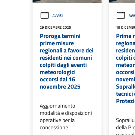
AVVISI
AVV
29 DICEMBRE 2025
19 DICEMB
Proroga termini
Prime 
prime misure
regiona
regionali a favore dei
residen
residenti nei comuni
colpiti 
colpiti dagli eventi
meteor
meteorologici
occorsi
occorsi dal 16
novemb
novembre 2025
Soprall
tecnici 
Protezi
Aggiornamento
modalità e disposizioni
operative per la
Soprallu
concessione
della Pr
regionale