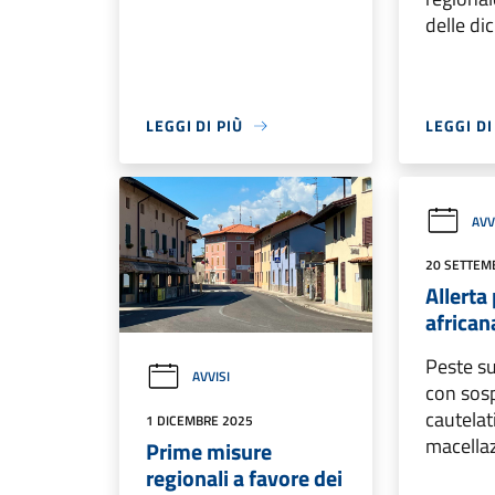
delle di
LEGGI DI PIÙ
LEGGI DI
AVV
20 SETTEM
Allerta
african
Peste su
AVVISI
con sos
cautelat
1 DICEMBRE 2025
macella
Prime misure
regionali a favore dei