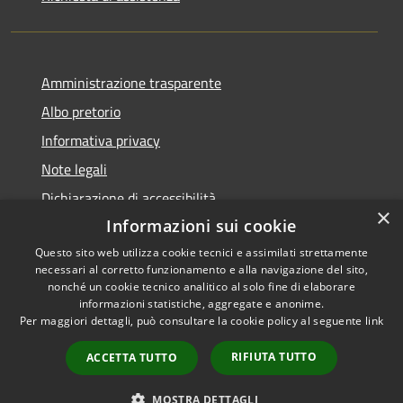
Amministrazione trasparente
Albo pretorio
Informativa privacy
Note legali
Dichiarazione di accessibilità
×
Informazioni sui cookie
Questo sito web utilizza cookie tecnici e assimilati strettamente
necessari al corretto funzionamento e alla navigazione del sito,
RSS
nonché un cookie tecnico analitico al solo fine di elaborare
Copyright © 2026 • Comune di
informazioni statistiche, aggregate e anonime.
Accessibilità
Visco • Powered by
Per maggiori dettagli, può consultare la cookie policy al seguente
link
Privacy
Municipium
Accesso
•
Cookie
redazione
RIFIUTA TUTTO
ACCETTA TUTTO
Mappa del sito
Feedback accessibilità
MOSTRA DETTAGLI