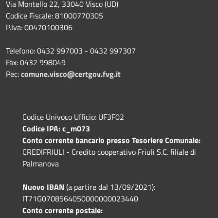
Via Montello 22, 33040 Visco (UD)
Codice Fiscale: 81000770305
P.Iva: 00470100306
Telefono: 0432 997003 - 0432 997307
Fax: 0432 998049
Pec:
comune.visco@certgov.fvg.it
Codice Univoco Ufficio: UF3F02
Codice IPA: c_m073
Conto corrente bancario presso Tesoriere Comunale:
CREDIFRIULI - Credito cooperativo Friuli S.C. filiale di
Palmanova
Nuovo IBAN
(a partire dal 13/09/2021):
IT71G0708564050000000023440
Conto corrente postale: