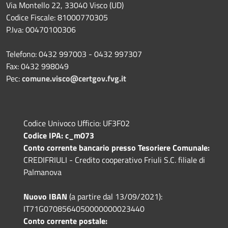
Via Montello 22, 33040 Visco (UD)
Codice Fiscale: 81000770305
P.Iva: 00470100306
Telefono: 0432 997003 - 0432 997307
Fax: 0432 998049
Pec:
comune.visco@certgov.fvg.it
Codice Univoco Ufficio: UF3F02
Codice IPA: c_m073
Conto corrente bancario presso Tesoriere Comunale:
CREDIFRIULI - Credito cooperativo Friuli S.C. filiale di
Palmanova
Nuovo IBAN
(a partire dal 13/09/2021):
IT71G0708564050000000023440
Conto corrente postale: