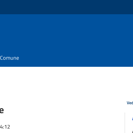
il Comune
Ved
e
14:12