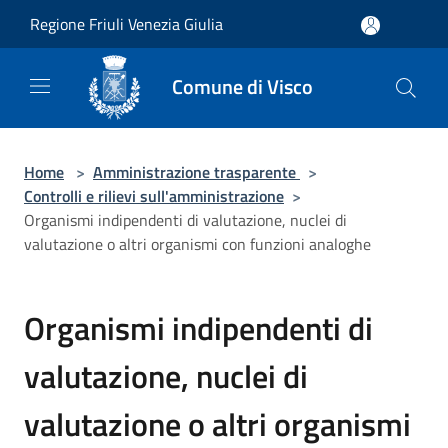
Salta al contenuto principale
Regione Friuli Venezia Giulia
Comune di Visco
Home
>
Amministrazione trasparente
>
Controlli e rilievi sull'amministrazione
>
Organismi indipendenti di valutazione, nuclei di
valutazione o altri organismi con funzioni analoghe
Organismi indipendenti di
valutazione, nuclei di
valutazione o altri organismi