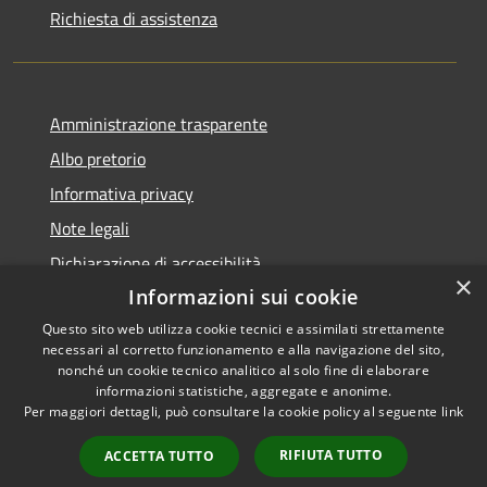
Richiesta di assistenza
Amministrazione trasparente
Albo pretorio
Informativa privacy
Note legali
Dichiarazione di accessibilità
×
Informazioni sui cookie
Questo sito web utilizza cookie tecnici e assimilati strettamente
necessari al corretto funzionamento e alla navigazione del sito,
RSS
Copyright © 2026 • Comune di
nonché un cookie tecnico analitico al solo fine di elaborare
informazioni statistiche, aggregate e anonime.
Accessibilità
Visco • Powered by
Per maggiori dettagli, può consultare la cookie policy al seguente
link
Privacy
Municipium
Accesso
•
Cookie
redazione
RIFIUTA TUTTO
ACCETTA TUTTO
Mappa del sito